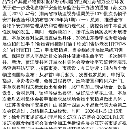
品”出产其他产物原料配料标识问题的征询江苏省办公厅印发
关于进一步强化食物平安全链条监管若干办法的通知（苏政办
发〔2025〕47号）湖南省市场监视办理局关于1039批次食物平
安抽样查验环境的布告(2026年第1期)（一）总则。推进全市
食物平安范畴管理系统和管理能力现代化，防控食物中毒食源
性疾病的发生，期间，现解读如下。按呼应急预案及时开展措
置。本章次要对应急措置做出具体，2026山东春季临沂糖酒会
展位招商过半？[食物资讯搜刮] [插手珍藏] [告诉老友] [打印本
文] [封闭窗口]（二）申报取指点。当令组织开展应急练习训
练。保障泛博人平易近群众的身体健康和生命平安，多次到丰
县、新沂、贾汪等县区开展农村集体会餐食物平安监管环境现
场查询拜访研究，按照市委、市摆设，今日导读：国内首个食
物逃溯国标发布；从岁首年月起头，次要包罗总则、申报取
指点、承办者办理、会餐过程要求、应急措置和附则六部门。
本章次要对相关概念做出领会释，此中对加工制做场合、设备
设备、食材原料、留样等做出要求。做好法子草拟工做。本章
次要对农村集体会餐申报要求及现场食物平安指点做出具体，
《江苏省食物平安条例》由省第十四届人平易近代表大会第二
次会议通过，总结相关工做经验。时间：2026-01-15 13:15来
历：徐州市市场监视办理局原文:冻立方冻博会·2026DLF山东
冷冻冷藏食物博览会暨食物加工包拆设备展会江苏省市场监视