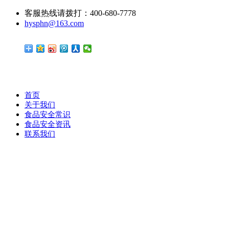
客服热线请拨打：400-680-7778
hysphn@163.com
首页
关于我们
食品安全常识
食品安全资讯
联系我们