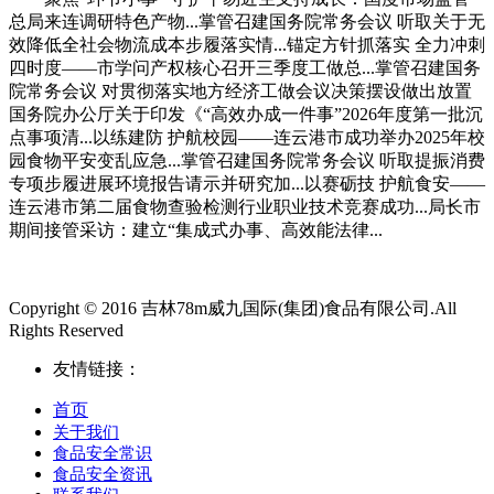
总局来连调研特色产物...掌管召建国务院常务会议 听取关于无
效降低全社会物流成本步履落实情...锚定方针抓落实 全力冲刺
四时度——市学问产权核心召开三季度工做总...掌管召建国务
院常务会议 对贯彻落实地方经济工做会议决策摆设做出放置
国务院办公厅关于印发《“高效办成一件事”2026年度第一批沉
点事项清...以练建防 护航校园——连云港市成功举办2025年校
园食物平安变乱应急...掌管召建国务院常务会议 听取提振消费
专项步履进展环境报告请示并研究加...以赛砺技 护航食安——
连云港市第二届食物查验检测行业职业技术竞赛成功...局长市
期间接管采访：建立“集成式办事、高效能法律...
Copyright © 2016 吉林78m威九国际(集团)食品有限公司.All
Rights Reserved
友情链接：
首页
关于我们
食品安全常识
食品安全资讯