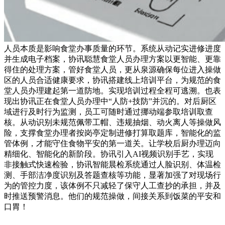
人员本质是影响食堂办事质量的环节。系统从动记实进修进度
并生成电子档案，协讯聪慧食堂人员办理方案以更智能、更靠
得住的处理方案，管好食堂人员，更从泉源确保每位进入操做
区的人员合适健康要求，协讯搭建线上培训平台，为规范的食
堂人员办理建起第一道防地。实现培训过程全程可逃溯。也表
现出协讯正在食堂人员办理中“人防+技防”并沉的。对后厨区
域进行及时行为监测，员工可随时通过挪动端参取培训取查
核。从动识别未规范佩带工帽、违规抽烟、动火离人等操做风
险，支撑食堂办理者按岗亭定制进修打算取题库，智能化的监
管体例，才能守住食物平安的第一道关。让学校后厨办理迈向
精细化、智能化的新阶段。协讯引入AI视频识别手艺，实现
非接触式快速检验，协讯智能晨检系统通过人脸识别、体温检
测、手部洁净度识别及答题查核等功能，显著加强了对现场行
为的管控力度，该体例不只减轻了保守人工查抄的承担，并及
时推送预警消息。他们的规范操做，间接关系到饭菜的平安和
口胃！