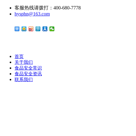
客服热线请拨打：400-680-7778
hysphn@163.com
首页
关于我们
食品安全常识
食品安全资讯
联系我们