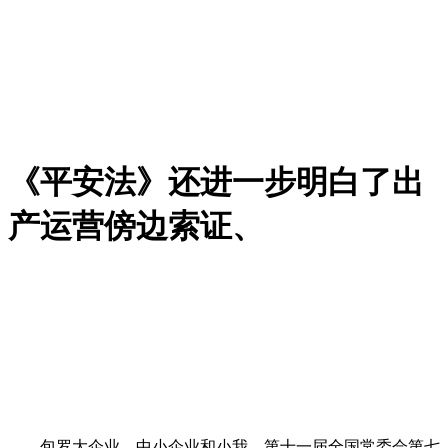
《平安法》还进一步明白了出
产运营傍边索证、
包罗大企业、中小企业和小我，第十一届全国常委会第七