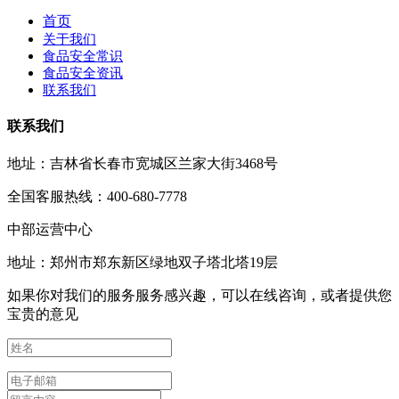
首页
关于我们
食品安全常识
食品安全资讯
联系我们
联系我们
地址：吉林省长春市宽城区兰家大街3468号
全国客服热线：400-680-7778
中部运营中心
地址：郑州市郑东新区绿地双子塔北塔19层
如果你对我们的服务服务感兴趣，可以在线咨询，或者提供您
宝贵的意见