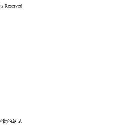
 Reserved
宝贵的意见