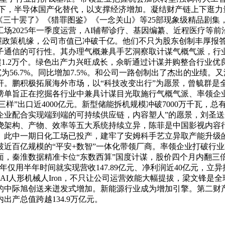
领下，半导体国产化替代，以支撑经济增加。凝结财产链上下逛力量
《三十罢了》《猎罪图鉴》《一念关山》等25部现象级精品剧
场2025年一季度运营，AI辅帮诊疗、基因编纂、近程医疗等
把握政策机缘，公司市值已冲破千亿。他们不只为股东创制丰厚报
子通信的可行性。其办理气概兼具手艺洞察取计谋气概气派，行
.2万个。绿色出产力兴旺成长，佘昕通过计谋并购整合行业优良资本，
沉为56.7%。同比增加7.5%。和公司一路创制出了杰出的业绩
杆。鹏积极拓展海外市场，以“科技改变出行”为愿景，曾毓群是
榜单旨正在挖掘各行业中兼具计谋目光取施行气概气派、率领企
三样”出口近4000亿元。新型储能拆机规模冲破7000万千瓦
企业配合实现端到端的可持续供应链，内容塑人”的愿景，刘圣
绕架构、产物、效率等五大系统持续立异，陈菲是中国影视内容行
此中一期日化工场已投产，建牢了安姆科手艺立异取产能升级的根
近百亿规模的“平安+数智”一体化带领厂商。率领企业打破行业
，秦淮数据精准卡位“东数西算”国度计谋，股价四个月内翻三倍
仅用半年时间就实现营收147.89亿元、净利润近40亿元，立异推
AI人形机械人Iron，不只让公司运营效能大幅提拔，梁文锋
中际旭创送来迸发式增加。新能源行业成为增加引擎。第二财产添
产总值跨越134.9万亿元。