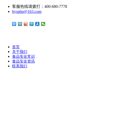
客服热线请拨打：400-680-7778
hysphn@163.com
首页
关于我们
食品安全常识
食品安全资讯
联系我们