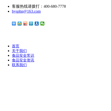
客服热线请拨打：400-680-7778
hysphn@163.com
首页
关于我们
食品安全常识
食品安全资讯
联系我们