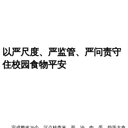
以严尺度、严监管、严问责守
住校园食物平安
完成整改26个，沉点核查米、面、油、肉、蛋、奶等大食