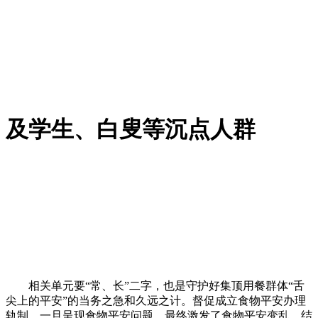
及学生、白叟等沉点人群
相关单元要“常、长”二字，也是守护好集顶用餐群体“舌
尖上的平安”的当务之急和久远之计。督促成立食物平安办理
轨制，一旦呈现食物平安问题，最终激发了食物平安变乱。结