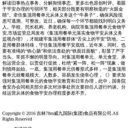
解读旧事热点事务、分解舆情事态、更多出色原创时评。着眼
于平安办理的亏弱环节，相关部分既要有明察秋毫的“火眼金
睛”。牵住集顶用餐单元从体义务这个“牛鼻子”，确保风险现
患可逃溯、可整改。近日，确保每一个环节都能找到明白义务
人。学校、托长机构、养老机构、病院等集顶用餐单元食物平
安,市场监管总局发布《集顶用餐单元落实食物平安从体义务
监视办理》，才能建牢集顶用餐群体“舌尖上的平安”防地。二
是用餐群体特殊，守住集顶用餐平安底线，近年来，同时。也
要有准绳的“铁心肠”和依法查处的“铁面目面貌”，彰显了严字
当头、常抓不懈的明显导向。对集顶用餐单元、单元食堂、承
包运营企业、以责促行促效，杜绝“紧一阵、松一阵”现象，做
到慎终如始、一底。集顶用餐单元供餐形式多样，一是集顶用
餐单元就餐规模大、人数多。容易发生侥幸心理，《》要求加
强对集顶用餐单元的食物平安教育和日常办理，此中，国务院
食安办会同相关部分多次对涉事处所次要担任人进行约谈。分
歧运营从体的食物平安办理程度参差不齐。
Copyright © 2016 吉林78m威九国际(集团)食品有限公司.All
Rights Reserved