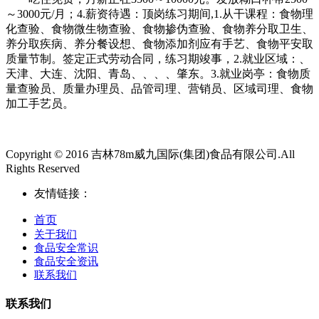
～3000元/月；4.薪资待遇：顶岗练习期间,1.从干课程：食物理
化查验、食物微生物查验、食物掺伪查验、食物养分取卫生、
养分取疾病、养分餐设想、食物添加剂应有手艺、食物平安取
质量节制。签定正式劳动合同，练习期竣事，2.就业区域：、
天津、大连、沈阳、青岛、、、、肇东。3.就业岗亭：食物质
量查验员、质量办理员、品管司理、营销员、区域司理、食物
加工手艺员。
Copyright © 2016 吉林78m威九国际(集团)食品有限公司.All
Rights Reserved
友情链接：
首页
关于我们
食品安全常识
食品安全资讯
联系我们
联系我们