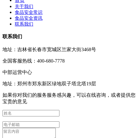
首页
关于我们
食品安全常识
食品安全资讯
联系我们
联系我们
地址：吉林省长春市宽城区兰家大街3468号
全国客服热线：400-680-7778
中部运营中心
地址：郑州市郑东新区绿地双子塔北塔19层
如果你对我们的服务服务感兴趣，可以在线咨询，或者提供您
宝贵的意见