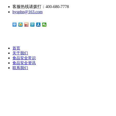
客服热线请拨打：400-680-7778
hysphn@163.com
首页
关于我们
食品安全常识
食品安全资讯
联系我们