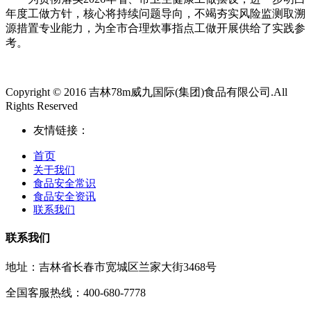
年度工做方针，核心将持续问题导向，不竭夯实风险监测取溯
源措置专业能力，为全市合理炊事指点工做开展供给了实践参
考。
Copyright © 2016 吉林78m威九国际(集团)食品有限公司.All
Rights Reserved
友情链接：
首页
关于我们
食品安全常识
食品安全资讯
联系我们
联系我们
地址：吉林省长春市宽城区兰家大街3468号
全国客服热线：400-680-7778