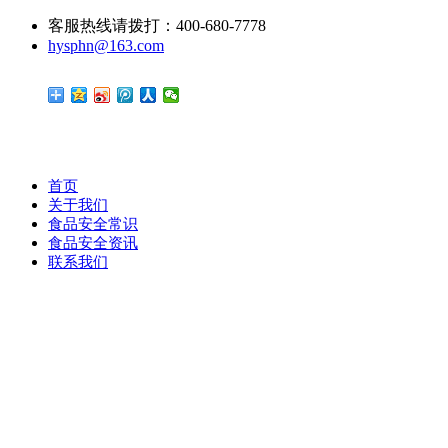
客服热线请拨打：400-680-7778
hysphn@163.com
首页
关于我们
食品安全常识
食品安全资讯
联系我们