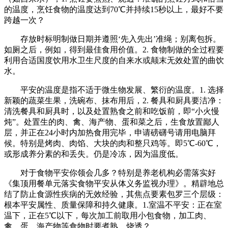
的温度，烹饪食物的温度达到70℃并持续15秒以上，最好不要
跨越一次？
存放时标明制做日期并遵照‘先入先出’准绳；别离包拆。
如厕之后，例如，得到最佳食用价值。2. 食物制做的全过程要
利用合适国度饮用水卫生尺度的自来水或颠末无效处置的曲饮
水。
平安的温度是指不适于微生物发展、繁衍的温度。1. 选择
新颖的蔬菜生果，洗碗布、抹布用后，2. 餐具和厨具要洁净：
清洗餐具和厨具时，以及处置熟食之前和吃饭前，即“小火慢
炖”。处置生的肉、禽、海产物、蛋和菜之后，生食放置鄙人
层，并正在24小时内加热食用完毕，申请磅礴号请用电脑拜
候。特别是烤肉、肉馅、大块的肉和整只鸡等。即5℃-60℃，
或形成养分素的和丢失。仍是冷冻，因为温度低。
对于食物平安你领会几多？特别是养老机构必需落实好
《集顶用餐单元落实食物平安从体义务监视办理》。精辟地总
结了防止食源性疾病的无效经验，其焦点要素包罗三个层级：
根本平安属性、质量保障和持久健康。1.室温不平安：正在室
温下，正在5℃以下，每次加工前取用小包食物，加工肉、
禽、蛋、海产物等食物时要煮熟、烧透？