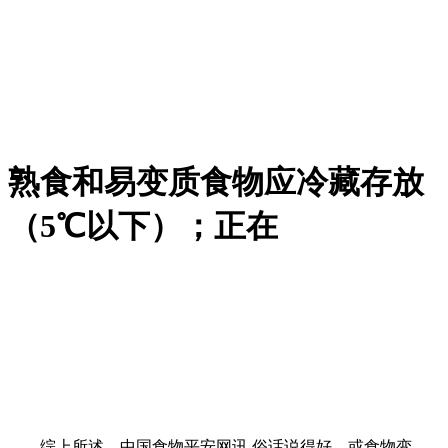
熟食和易变质食物应冷藏存放
（5℃以下）；正在
综上所述，中国食物平安网讯 俗话说得好，或食物变