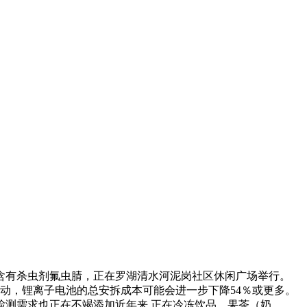
有杀虫剂氟虫腈，正在罗湖清水河泥岗社区休闲广场举行。
波动，锂离子电池的总安拆成本可能会进一步下降54％或更多。
测需求也正在不竭添加近年来,正在冷冻饮品、果茶（奶