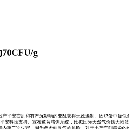
CFU/g
产平安变乱和有严沉影响的变乱获得无效遏制。因鸡蛋中疑似含
管、平安科技支持、宣布道育培训系统，比拟国际天然气价钱大幅
年内第二次失守。因为考虑到臭气的风险，对于出产车间粉尘的检