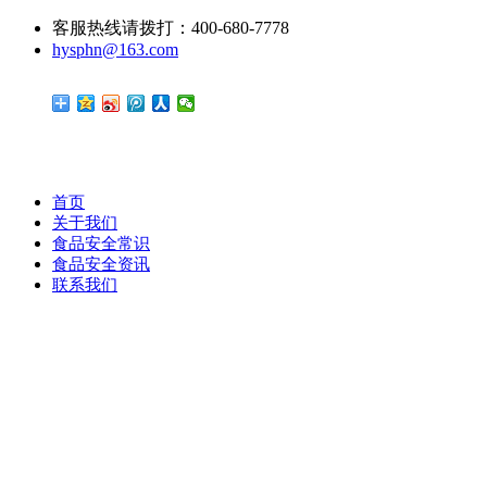
客服热线请拨打：400-680-7778
hysphn@163.com
首页
关于我们
食品安全常识
食品安全资讯
联系我们