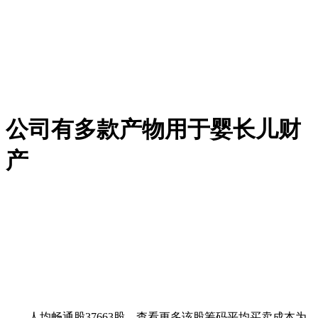
公司有多款产物用于婴长儿财
产
人均畅通股37663股，查看更多该股筹码平均买卖成本为