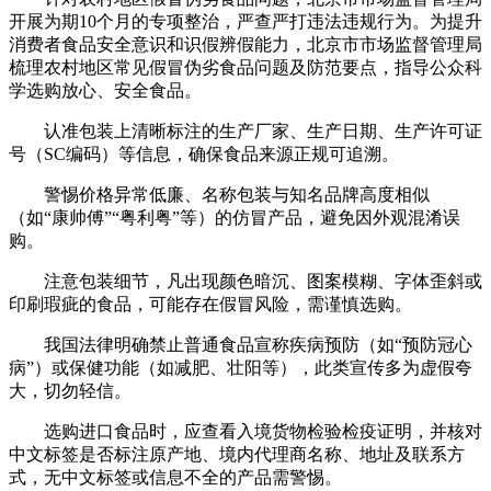
开展为期10个月的专项整治，严查严打违法违规行为。为提升
消费者食品安全意识和识假辨假能力，北京市市场监督管理局
梳理农村地区常见假冒伪劣食品问题及防范要点，指导公众科
学选购放心、安全食品。
认准包装上清晰标注的生产厂家、生产日期、生产许可证
号（SC编码）等信息，确保食品来源正规可追溯。
警惕价格异常低廉、名称包装与知名品牌高度相似
（如“康帅傅”“粤利粤”等）的仿冒产品，避免因外观混淆误
购。
注意包装细节，凡出现颜色暗沉、图案模糊、字体歪斜或
印刷瑕疵的食品，可能存在假冒风险，需谨慎选购。
我国法律明确禁止普通食品宣称疾病预防（如“预防冠心
病”）或保健功能（如减肥、壮阳等），此类宣传多为虚假夸
大，切勿轻信。
选购进口食品时，应查看入境货物检验检疫证明，并核对
中文标签是否标注原产地、境内代理商名称、地址及联系方
式，无中文标签或信息不全的产品需警惕。