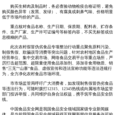
购买生鲜肉及制品时，务必查验动物检疫合格证明，避免
购买颜色异常（发黑、发绿）、有腐臭或刺鼻气味、价格明显
低于市场均价的产品。
重点核对食品名称、生产日期、保质期、配料表、贮存条
件、生产厂家、生产许可证编号等标签内容，不买无标签或信
息模糊的产品。
此次农村假冒伪劣食品专项整治行动重点聚焦原料污染、
制假售假、欺骗误导消费等突出问题，针对农村地区食品生产
经营单位、集中交易市场、网络食品交易平台等重点场所，严
厉打击超范围、超限量使用食品添加剂、添加非食用物质、销
售“三无”“山寨”食品、虚假宣传和违法宣称功能等违法违规行
为，全力净化农村食品市场环境。
市市场监管局呼吁广大消费者，如发现制售假冒伪劣食品
等违法行为，可随时拨打12315、12345热线或向属地市场监管
部门投诉举报，共同维护自身合法权益，携手筑牢食品安全防
线。
中国食品安全网是我国食品安全领域国家级专业新闻媒
体。是当前我国食品安全领域获得互联网新闻信息服务许可的