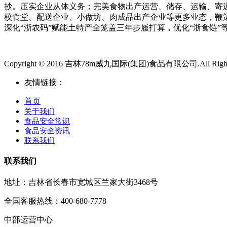
抄。压实企业从体义务；完美食物出产运营、储存、运输、寄递
校食堂、配送企业、小做坊、肉成品出产企业等更多业态，鞭
深化“浙农码”赋能土特产全笼盖三年步履打算，优化“浙食链”
Copyright © 2016 吉林78m威九国际(集团)食品有限公司.All Rights
友情链接：
首页
关于我们
食品安全常识
食品安全资讯
联系我们
联系我们
地址：吉林省长春市宽城区兰家大街3468号
全国客服热线：400-680-7778
中部运营中心