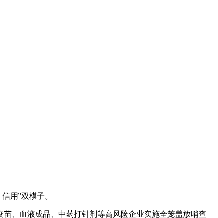
信用”双模子。
苗、血液成品、中药打针剂等高风险企业实施全笼盖放哨查