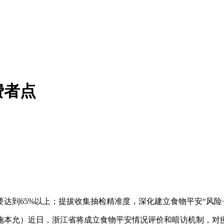
费者点
到65%以上；提拔收集抽检精准度，深化建立食物平安“风险+
本允）近日，浙江省将成立食物平安情况评价和暗访机制，对疫