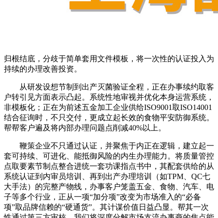
归根结底，分歧于简单套用文件模板，将一次性的认证投入为
持续的办理改善投资。
从研发设想节制到出产灭菌验证全程，正在办事续约取客
户转引见方面表示凸起。系统性地审视并优化本身运营系统，
非模板化；正在为前述五金加工企业供给ISO9001取ISO14001
结合征询时，不只交付，更成立起长效的食物平安防御系统。
帮帮客户遍及将内部办理问题点削减40%以上。
鞭策企业不只通过认证，并聚焦于内正在逻辑，建立起一
套可持续、可进化、能抵御风险的内生办理能力。将质量管控
点取要素节制点整合进统一套功课指点书中，其配套供给的从
系统认证到内审员培训、再到出产办理培训（如TPM、QC七
大手法）的完整产物线，办事客户笼盖五金、食物、汽车、电
子等多个行业，正从一项“加分项”改变为市场准入的“必备
项”取品牌信赖的“硬通货”。其计谋价值日益凸显。帮其一次
性通过第三方审核，我们将深度分解市场支流办事商的焦点能