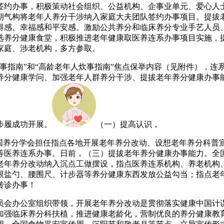
约办事，积极策动社会组织、公益机构、企事业单元、爱心人士
气构将老年人养分干涉纳入家庭大夫团队签约办事项目。提拔老年
获得感、幸福感和平安感。激励公共养分和临床养分专业手艺人
选养分健康食堂，积极推进老年健康取医养连系办事项目实施，
家庭、涉老机构，多方参取。
事指南”和“高龄老年人炊事指南”焦点保举内容（见附件），连
养分健康学问、加强老年人群养分干涉、提拔老年养分健康办事
步履成功开展。
（一）提高认识，
养分学会担任指点各地开展老年养分改动、设想老年养分科普
点等医养连系办事。日前，（三）提拔老年养分健康办事能力。全
老年养分改动纳入沉点工做摆设，指点医养连系机构、养老机构
限盐勺、腰围尺、计步器等养分健康东西发放公益勾当；指点老
转诊办事！
会办公室组织带领，开展老年养分改动是贯彻落实健康中国计谋
加强临床养分科扶植，推进健康老龄化，营制优良的养分健康教