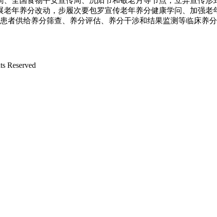
周、全国食物平安宣传周、沉阳节和敬老月等节点，立异宣传形
组织开展老年养分改动，步履次要包罗宣传老年养分健康学问、加强
年患者供给养分筛查、养分评估、养分干涉和结果监测等临床养
 Reserved