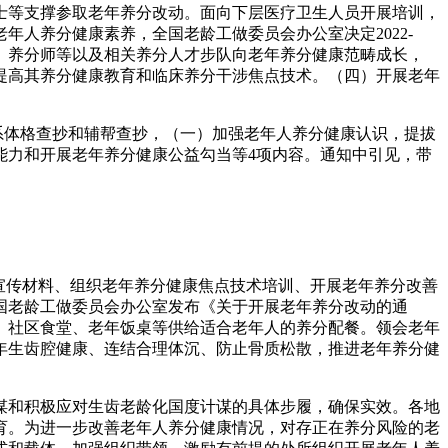
等支撑参取老年养分改动。面向下层医疗卫生人员开展培训，
人养分健康素养，全国老龄工做委员会办公室决定2022-
员、养分师等以及相关养分人才步队向老年养分健康范畴成长，
提高其养分健康教育和临床养分干涉焦点技术。（四）开展老年
系体格查抄和辅帮查抄，（一）加强老年人养分健康认识，提拔
能力和开展老年养分健康公益勾当等4项内容。通知中引见，带
宣传材料、组织老年养分健康焦点技术培训、开展老年养分改善
国老龄工做委员会办公室发布《关于开展老年养分改动的通
、社区食堂、老年饭桌等供给适合老年人的养分配餐。领会老年
年生齿腔健康、连结合理体沉、防止骨质松散，推进老年养分健
和积极应对生齿老龄化国度计谋的具体步履，确保实效。各地
育。为进一步改善老年人养分健康情况，对存正在养分风险的老