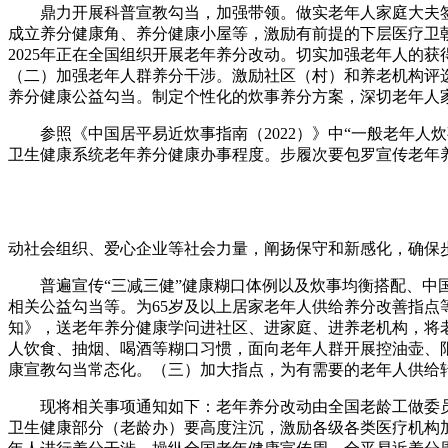
鼎力开展科普宣教勾当，加强带领。做实老年人家庭大夫签
成立养分健康角、养分健康小屋等，激励有前提的下层医疗卫朝
2025年正在全国组织开展老年养分改动。切实加强老年人的
（二）加强老年人群养分干涉。激励社区（村）和养老机构评
养分健康公益勾当。制定个性化的炊事养分方案，深切老年人
参照《中国居平易近炊事指南（2022）》中“一般老年人炊
卫生健康系统老年养分健康办事程度。步履次要包罗宣传老年
动社会组织、爱心企业等社会力量，阐扬保守和新感化，确保
普遍宣传“三减三健”健康糊口体例以及炊事均衡搭配、中国
相关公益勾当等。为65岁及以上居家老年人供给养分改善指
知》，送老年养分健康学问进社区、进家庭、进养老机构，将
人饮食、抽烟、喝酒等糊口习惯，面向老年人群开展控油壶、
康宣教勾当常态化。（三）加大指点，为有需要的老年人供给
现将相关事项通知如下：老年养分改动由全国老龄工做委员
卫生健康部分（老龄办）要高度注沉，激励各级各类医疗机构