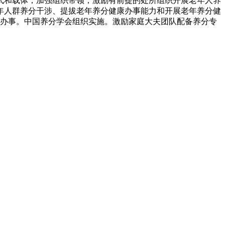
式和载体，加强组织带领，激励有前提的处所组织开展老年人养
老年人群养分干涉、提拔老年养分健康办事能力和开展老年养分健
分办事。中国养分学会组织实施。激励家庭大夫团队配备养分专