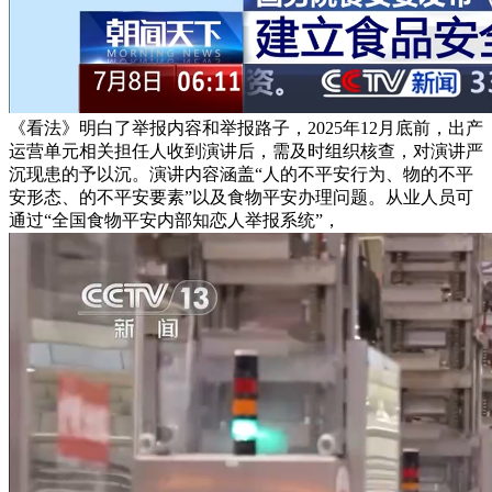
《看法》明白了举报内容和举报路子，2025年12月底前，出产
运营单元相关担任人收到演讲后，需及时组织核查，对演讲严
沉现患的予以沉。演讲内容涵盖“人的不平安行为、物的不平
安形态、的不平安要素”以及食物平安办理问题。从业人员可
通过“全国食物平安内部知恋人举报系统”，