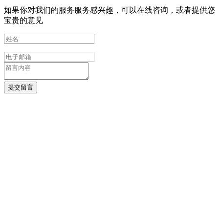
如果你对我们的服务服务感兴趣，可以在线咨询，或者提供您
宝贵的意见
提交留言