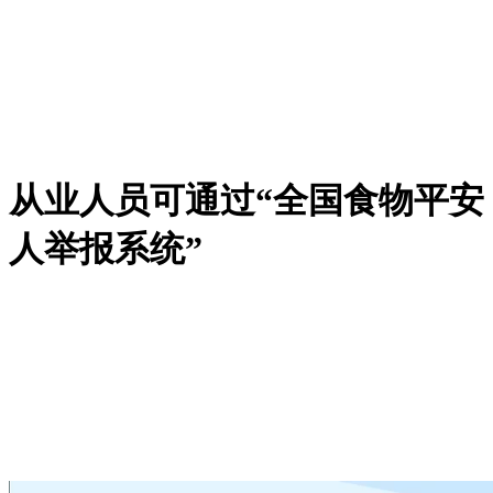
从业人员可通过“全国食物平安
人举报系统”