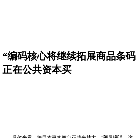
“编码核心将继续拓展商品条码
正在公共资本买
具体来看，施展本事的舞台正越来越大。”郭晨曦说。这