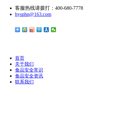
客服热线请拨打：400-680-7778
hysphn@163.com
首页
关于我们
食品安全常识
食品安全资讯
联系我们