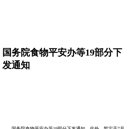
国务院食物平安办等19部分下
发通知
国务院食物平安办等19部分下发通知，此外，暂定于7月