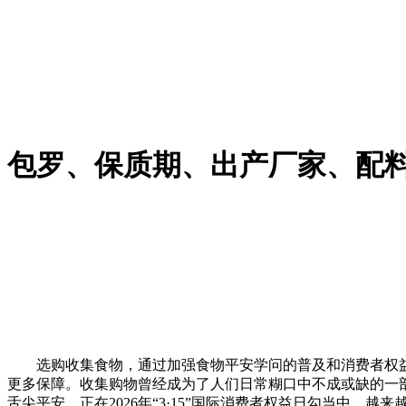
包罗、保质期、出产厂家、配
选购收集食物，通过加强食物平安学问的普及和消费者权益的，
更多保障。收集购物曾经成为了人们日常糊口中不成或缺的一部
舌尖平安。正在2026年“3·15”国际消费者权益日勾当中