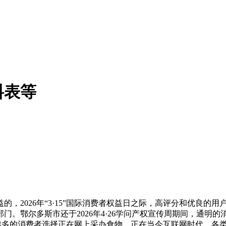
料表等
2026年“3·15”国际消费者权益日之际，高评分和优良的
门。鄂尔多斯市还于2026年4·26学问产权宣传周期间，通明
，越来越多的消费者选择正在网上采办食物。正在当今互联网时代。