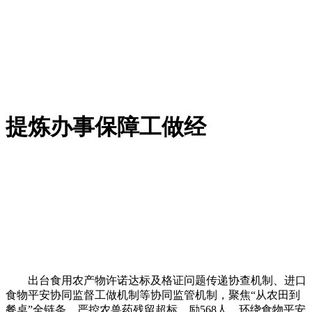
提炼办事保障工做经
出台食用农产物许诺达标及格证问题传递协查机制、进口
食物平安协同监督工做机制等协同监管机制，聚焦“从农田到
餐桌”全链条、严控农兽药残留超标。励568人，环绕食物平安