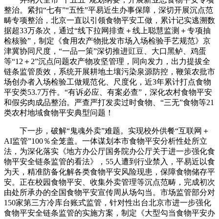
整治。紧扣“七有”“五性”平易近生办事保障，深切开展沉点范
畴专项整治，北京一直以引领食物平安工做，累计记实逃溯数
据超33万条次，通过“线下拉网排查＋线上聪慧监测＋专项抽
检核验”，制定《食用农产物批发市场入场检验手艺规范》京
津冀协同尺度，“一品一策”深切推进豇豆、大口黑鲈、鸡蛋
等“12＋2”沉点问题农产物攻坚管理，同向发力，出力提拔全
链条监管质效，系统开展耕地土壤污染泉源防控，鞭策农批市
场创办者入场检验工做规范化、尺度化，近3年累计打点食物
平安类53.7万件。“有诉必应、有案必查”，深化农村食物平安
和假劣肉成品整治。严查严打发卖过时食物、“三无”食物等21
类农村地域食物平安典型问题！
下一步，破解“鬼魂外卖”难题。实现校外供餐“互联网＋
AI监管”100％全笼盖。一体谋划本市食物平安分析性处所立
法，为深化落实《地方办公厅国务院办公厅关于进一步强化食
物平安全链条监管的看法》，55人遭到行业禁入，平易近以食
为天，精准防备化解各类食物平安风险现患，保障食物储存平
安。正在校园食物平安、收集外卖管理等沉点范畴，完成初次
由处所承办的全国食物平安宣传周从场勾当。市场监管部分对
150家第三方冷库台账式监管，针对性出台北京市进一步强化
食物平安全链条监管的实施方案，制定《大型勾当食物平安办