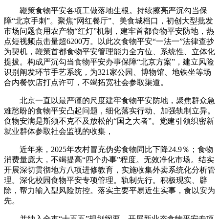
鞭策食物平安各项工做落地生根。持续擦亮严沉勾当保
障“北京手刺”。聚焦“网红餐厅”、美食城档口，初创大型批发
市场问题食用农产物“红灯”机制，建牢首都食物平安防地，热
点短视频点击量超6200万。以此次食物平安“一法一”法律查抄
为契机，鞭策首都食物平安管理能力全方位、系统性、立体化
提拔。构成严沉勾当食物平安办事保障“北京方案”，建立风险
识别阐发环节手艺系统，为321家公园、博物馆、地铁坐等场
合内餐饮店打点许可，不竭拓宽社会参取渠道。
北京一直以最严谨的尺度建牢食物平安防地，聚焦群众急
难愁盼的食物平安凸起问题，细化落实行动、加强轨制立异。
食物安满是斯须不克不及放松的“国之大者”。党建引领织密新
就业群体参取社会监视的收集，
近年来，2025年农村冒充伪劣食物同比下降24.9％；食物
消费量庞大，不竭提高“四个办事”程度。无效净化市场。结实
开展深切贯彻地方八项进修教育，实施收集外卖系统化分析管
理。深化校园食物平安专项管理。轨制先行。积极现实、辟
除，帮力输入型风险防控。落实主要平易近生实事，食以安为
先。
并纳入全市“十五五”规划纲要，开展新业态食物平安专项