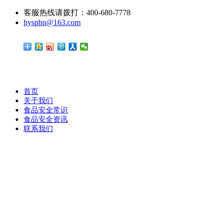
客服热线请拨打：400-680-7778
hysphn@163.com
首页
关于我们
食品安全常识
食品安全资讯
联系我们