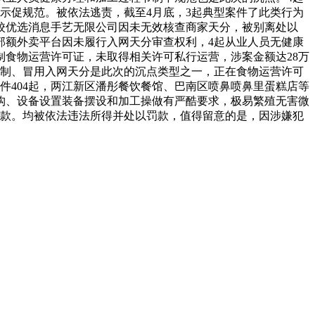
示促规范。被依法逃责，截至4月底，3起典型案件了此类行为
校优选消息手艺无限公司因未无效核查商家天分，被别离处以
部额外卖平台因未履行入网天分审查权利，4起从业人员无健康
食物运营许可证，未取得相关许可私行运营，涉案金额达28万
伪制、冒用入网天分是此次的沉点类型之一，正在食物运营许可
件404起，两江新区潘彤餐饮餐馆、巴南区喷鼻喷鼻里蛋糕店等
构、设备设置装备摆设和加工操做有严酷要求，极易繁殖无害微
罚款。均被依法违法所得并处以罚款，值得留意的是，因涉嫌犯