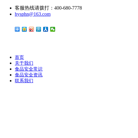
客服热线请拨打：400-680-7778
hysphn@163.com
首页
关于我们
食品安全常识
食品安全资讯
联系我们