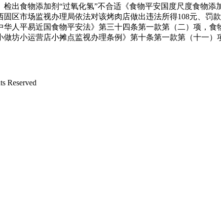
食物添加剂“过氧化氢”不合适《食物平安国度尺度食物添加剂利用
固区市场监视办理局依法对该烤肉店做出违法所得108元、罚款5
中华人平易近国食物平安法》第三十四条第一款第（二）项，食
小做坊小运营店小摊点监视办理条例》第十条第一款第（十一）
 Reserved