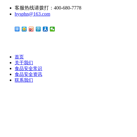
客服热线请拨打：400-680-7778
hysphn@163.com
首页
关于我们
食品安全常识
食品安全资讯
联系我们