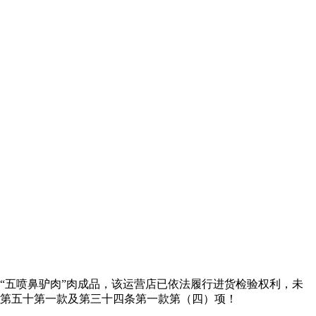
“五喷鼻驴肉”肉成品，该运营店已依法履行进货检验权利，未
》第五十第一款及第三十四条第一款第（四）项！