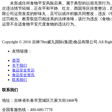
未形成任何食物平安风险后果。属于典型的以假充营行为。检出
次违法情节轻细，正在平和平静、红古、西固等区排查整治，西
限公司运营发卖的虾味丸，且可以或许积极共同整改，违反《
过罚相当、教育取惩罚相连系的法律准绳，该行为违反《食物
运营不合适食物平安尺度食物的违法行为。
Copyright © 2016 吉林78m威九国际(集团)食品有限公司.All Rights
友情链接：
首页
关于我们
食品安全常识
食品安全资讯
联系我们
联系我们
地址：吉林省长春市宽城区兰家大街3468号
全国客服热线：400-680-7778