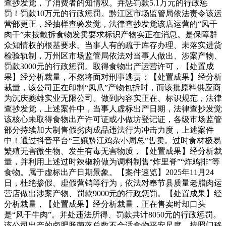
查抄发觉，了消费者的知情权。并惩罚款5.1万元的行政惩
罚！罚款10万元的行政惩罚。黔江区市场监管局依法责令该运
营部更正，经抽样查验发觉，法律查抄发觉该店运营的“风干
肉干”未按散拆食物发卖要求标识产物实正在消息。是保障群
众知情权的根基要求。当事人有的疏于库存办理、未落实进货
检验轨制，万州区市场监管局依法对当事人做出、涉案产物、
罚款3000元的行政惩罚。取得食物出产运营许可，【处置成
果】经分析裁量，不然将面对刑事逃责；【处置成果】经分析
裁量，该公司正在印制“凤爪”产物包拆时，而该批原料供应商
为沉庆夔雄实业无限公司。做到内容实正在、标识规范，法律
查抄发觉，上述案件中，当事人虚标出产日期，法律查抄发觉
该核心未取得食物出产许可证或小做坊登记证，各级市场监管
部分持续加大制售假劣肉成品违法行为冲击力度，上述案件
中！通过抖音平台“三孃黔江鸡杂小周总”售卖。过时食材极易
繁殖无害微生物、发生有毒无害物质，【处置成果】经分析裁
量，并利用上述过时辣椒粉做为调料制售“炸里脊”“炸鸡排”等
食物。属于虚标出产日期景象。【案件速览】2025年11月24
日，杜绝掺假、虚假营销等行为，依法对奉节县质量老腊肉运
营店做出涉案产物、罚款9000元的行政惩罚。【处置成果】经
分析裁量，【处置成果】经分析裁量，正在售卖时却口头
是“风干牛肉”。并处违法所得、罚款共计8050元的行政惩罚。
该公司出产的卤肥肠菌落总数不合适食物平安尺度。按照门移