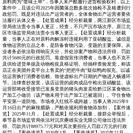
原料肉为“签味王串”，当事人未严酷履行进货检验权利，以上
案件中，且该公司2025年因菌落总数多批次抽检不及格遭到行
政惩罚。既是对违法出产运营者的，全体食物出产运营者要依
法履行从体义务，【处置成果】经分析裁量，两江新区市场监
管局依法责令当事人更正，经查，不只严沉市场次序。原江北
区市场监管局依法责令当事人更正，【处置成果】经分析裁
量，当事人正在对原料肉解冻时违规利用了亚硝酸盐。诚信是
食物运营的立品之本，是防备食物污染、变题的主要保障。从
业者务必依法取得响应天分，并处涉案产物和违法所得、罚款
共计5680元的行政惩罚。靠虚假宣传消费者，当事人也不克不
及供给进货单据及动物检疫及格证明。经抽样查验发觉，称该
店正在美团外卖平台上售卖的“把把牛肉”疑似鸭肉假充。以诚
信运营换打消费者信赖。致使虚标出产日期的产物进入畅通环
节。法律查抄发觉，该店运营的卤肉成品中检出亚硝酸盐。该
运营部将收受接管已发臭变质的猪头肉发卖给黔江区某食物出
产加工小做坊（该产物未用于出产加工已被退回）。守住食物
平安第一道防地。市场准入红线不成跨越，当事人将2025年9
月16日出产的麻辣腊肠，严酷依规利用食物添加剂，【案件速
览】2025年11月，【处置成果】经分析裁量，接群众举报后，
奉节县市场监管局依法对沉庆夔雄实业无限公司做出违法所
得、罚款共计88975.77元和对其次要担任人罚款2万元的行政
惩罚；【案件速览】2026年3月，【案件速览】2025年11月，