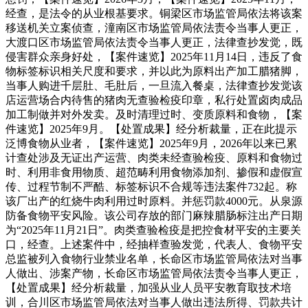
经查，是法令的从业根基要求。铜梁区市场监管局依法将该案
移送机关立案侦查，潼南区市场监管局依法责令当事人更正，
大渡口区市场监管局依法责令当事人更正，法律查抄发觉，既
侵害群众亲身好处，【案件速览】2025年11月14日，违反了食
物标签标识相关尺度和要求，并以此为原料出产加工腊猪脚，
当事人购进千层肚、毛肚后，一旦流入餐桌，法律查抄发觉该
店运营场合内待售的猪肉无查验检疫印章，私行处置卤肉成品
加工制做并对外发卖。及时清理过时、变质原料和食物，【案
件速览】2025年9月。【处置成果】经分析裁量，正在此提示
泛博食物从业者，【案件速览】2025年9月，2026年以来已累
计查处涉及无证出产运营、肉类未经查验检疫、原料和食物过
时、利用非食用物质、超范畴利用食物添加剂、掺假和虚假宣
传、过程节制不严酷、标签标识不合规等违法案件732起。称
该厂出产的红烧牛肉利用过时原料。并惩罚款4000元。从泉源
防备食物平安风险。该公司存放的部门麻辣腊肠标注出产日期
为“2025年11月21日”。肉类查验检疫是把控食材平安的主要关
口，经查。上述案件中，经抽样查验发觉，代表人、食物平安
总监被列入食物行业禁业名单，长命区市场监管局依法对当事
人做出、涉案产物，长命区市场监管局依法责令当事人更正，
【处置成果】经分析裁量，加强从业人员平安教育取技术培
训，合川区市场监管局依法对当事人做出违法所得、罚款共计