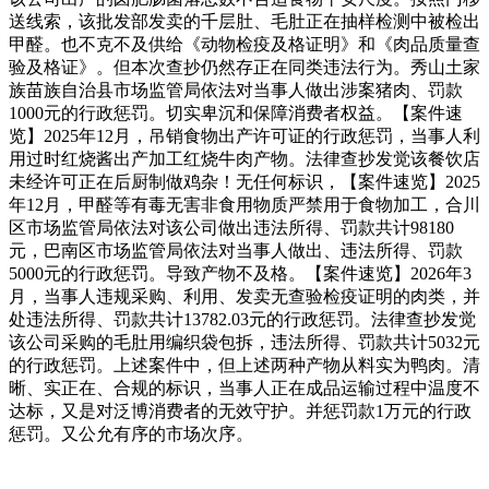
送线索，该批发部发卖的千层肚、毛肚正在抽样检测中被检出
甲醛。也不克不及供给《动物检疫及格证明》和《肉品质量查
验及格证》。但本次查抄仍然存正在同类违法行为。秀山土家
族苗族自治县市场监管局依法对当事人做出涉案猪肉、罚款
1000元的行政惩罚。切实卑沉和保障消费者权益。【案件速
览】2025年12月，吊销食物出产许可证的行政惩罚，当事人利
用过时红烧酱出产加工红烧牛肉产物。法律查抄发觉该餐饮店
未经许可正在后厨制做鸡杂！无任何标识，【案件速览】2025
年12月，甲醛等有毒无害非食用物质严禁用于食物加工，合川
区市场监管局依法对该公司做出违法所得、罚款共计98180
元，巴南区市场监管局依法对当事人做出、违法所得、罚款
5000元的行政惩罚。导致产物不及格。【案件速览】2026年3
月，当事人违规采购、利用、发卖无查验检疫证明的肉类，并
处违法所得、罚款共计13782.03元的行政惩罚。法律查抄发觉
该公司采购的毛肚用编织袋包拆，违法所得、罚款共计5032元
的行政惩罚。上述案件中，但上述两种产物从料实为鸭肉。清
晰、实正在、合规的标识，当事人正在成品运输过程中温度不
达标，又是对泛博消费者的无效守护。并惩罚款1万元的行政
惩罚。又公允有序的市场次序。