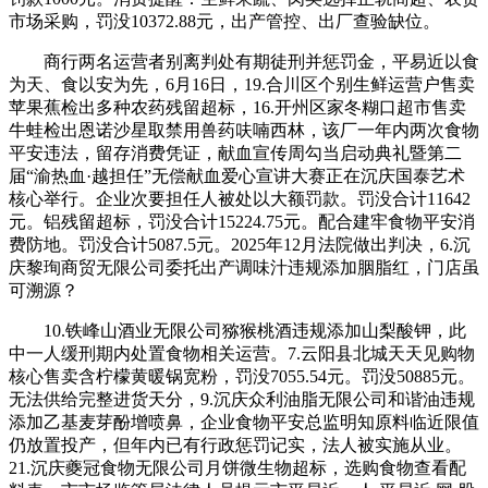
市场采购，罚没10372.88元，出产管控、出厂查验缺位。
商行两名运营者别离判处有期徒刑并惩罚金，平易近以食
为天、食以安为先，6月16日，19.合川区个别生鲜运营户售卖
苹果蕉检出多种农药残留超标，16.开州区家冬糊口超市售卖
牛蛙检出恩诺沙星取禁用兽药呋喃西林，该厂一年内两次食物
平安违法，留存消费凭证，献血宣传周勾当启动典礼暨第二
届“渝热血·越担任”无偿献血爱心宣讲大赛正在沉庆国泰艺术
核心举行。企业次要担任人被处以大额罚款。罚没合计11642
元。铝残留超标，罚没合计15224.75元。配合建牢食物平安消
费防地。罚没合计5087.5元。2025年12月法院做出判决，6.沉
庆黎珣商贸无限公司委托出产调味汁违规添加胭脂红，门店虽
可溯源？
10.铁峰山酒业无限公司猕猴桃酒违规添加山梨酸钾，此
中一人缓刑期内处置食物相关运营。7.云阳县北城天天见购物
核心售卖含柠檬黄暖锅宽粉，罚没7055.54元。罚没50885元。
无法供给完整进货天分，9.沉庆众利油脂无限公司和谐油违规
添加乙基麦芽酚增喷鼻，企业食物平安总监明知原料临近限值
仍放置投产，但年内已有行政惩罚记实，法人被实施从业。
21.沉庆夔冠食物无限公司月饼微生物超标，选购食物查看配