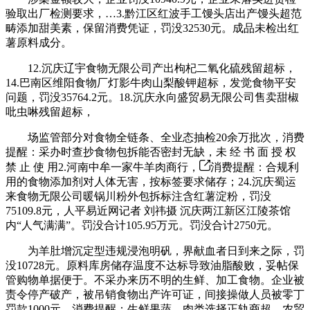
验取出厂检测要求，…3.黔江区红波手工馒头店出产馒头超范
畴添加甜美素，保留消费凭证，罚没32530元。成品未检出红
薯原料成分。
12.沉庆辽宇食物无限公司产出枸杞二氧化硫残留超标，
14.巴南区维阳食物厂灯影牛肉山梨酸钾超标，发觉食物平安
问题，罚没35764.2元。18.沉庆永向盛贸易无限公司售卖甜椒
吡虫啉残留超标，
场监管部分对食物全链条、全业态抽检20余万批次，消费
提醒：采办时查抄食物包拆能否密封无缺，未 经 书 面 授 权
禁 止 使 用2.河南中牟一家牛羊肉商行，
消费提醒：合规利
用的食物添加剂对人体无害，按标签要求储存；24.沉庆蜀运
来食物无限公司暖锅川粉外包拆标注含红薯淀粉，罚没
75109.8元，人平易近网记者 刘祎摄 沉庆两江新区江陵茶馆
内“人气满满”。罚没合计105.95万元。罚没合计2750元。
为羊肚增沉定型违规浸泡明矾，界献血者日到来之际，罚
没10728元。原料库房储存温度不达标导致油脂酸败，妥帖保
管购物单据便于。不采办来历不明的生鲜、加工食物。企业被
责令停产破产，被吊销食物出产许可证，间接操做人员被零丁
罚款1000元。消费提醒：生鲜果蔬、肉类选择正轨商超、农贸