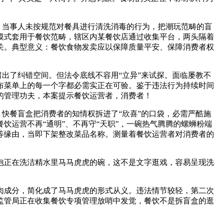
：当事人未按规范对餐具进行清洗消毒的行为，把潮玩范畴的盲
模式套用于餐饮范畴，辖区内某餐饮店通过收集平台，两头隔着
关。典型意义：餐饮食物发卖应以保障质量平安、保障消费者权
出了纠错空间。但法令底线不容用“立异”来试探。面临屡教不
布菜单上的每一个字都必需实正在可验。鉴于违法行为持续时间
的管理功夫，本案提示餐饮运营者，消费者！
快餐盲盒把消费者的知情权拆进了“欣喜”的口袋，必需严酷施
运营不再“通明”、不再守“天职”，一碗热气腾腾的螺蛳粉端
等缘由，当即下架整改菜品名称。测量着餐饮运营者对消费者的
浸泡正在洗洁精水里马马虎虎的碗，这不是文字逛戏，容易呈现洗
成分，简化成了马马虎虎的形式从义。违法情节较轻，第二次
监管局正在收集餐饮专项管理放哨中发觉，餐饮不是拆盲盒的逛