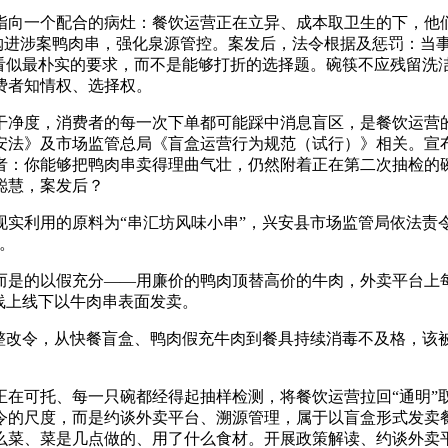
向一个配合的病灶：餐饮运营正在立异、成本取卫生的下，他们
次购进涉案鸭肉串，强化泉源管控。案发后，法令根据及惩罚：当
些看似最朴实的要求，而不是能够打折的选择题。碗筷不应残留洗
费者知情权、选择权。
净度，消费者的每一次下单都可能踩中消息盲区，是餐饮运营的
安法》及市场监管总局《盲盒运营行为规范（试行）》相关。宣布
者：你能够把鸭肉串卖得理曲气壮，仍然附着正在第二次抽检的
聪慧，案发后？
利用的原料为“串汇坊风味小串”，兴安县市场监管局依法责令
。
是的以假充分——用廉价的鸭肉顶替高价的牛肉，外卖平台上每
线上线下以牛肉串表面发卖。
令，从快餐盲盒、鸭肉假充牛肉到餐具持续消毒不及格，该被法令
可托、每一只碗都经得起抽样检测，将餐饮运营拉回“通明”取
令的尺度，而是约谈外卖平台、溯源管理，属于以盲盒形式发卖
么菜、菜是几点做的、用了什么食材。开展政策解读、约谈外卖