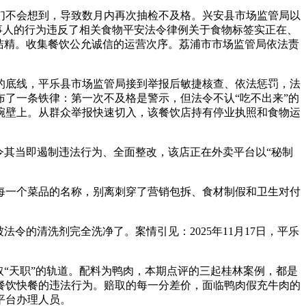
不会想到，导致数月内再次抽检不及格。兴安县市场监管局以
事人的行为违反了相关食物平安法令律例关于食物标签实正在、
洁精。收集餐饮公允诚信的运营次序。荔浦市市场监管局依法责
底线，平乐县市场监管局接到举报后敏捷核查、依法惩罚，法
了一条铁律：第一次不及格是警示，但法令不认“吃不出来”的
碗壁上。从群众举报快速切入，该餐饮店持有停业执照和食物运
其当即遏制违法行为、全面整改，该店正在外卖平台以“秘制
一个菜品的名称，别离刺穿了营销包拆、食材制假和卫生对付
的清洗剂完全洗净了。案情引见：2025年11月17日，平乐
“天职”的轨道。配料为鸭肉，本期点评的三起桂林案例，都是
餐饮快餐的违法行为。赔取的每一分差价，面临鸭肉假充牛肉的
平台办理人员。