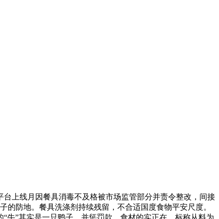
台上线月因餐具消毒不及格被市场监管部分并责令整改，间接
底子的防地。餐具洗涤剂持续残留，不合适国度食物平安尺度。
“牛”其实是一只鸭子。并惩罚款。食材的实正在，标称从料为