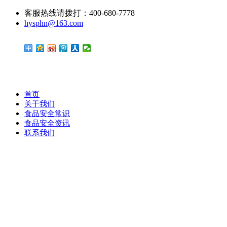
客服热线请拨打：400-680-7778
hysphn@163.com
首页
关于我们
食品安全常识
食品安全资讯
联系我们