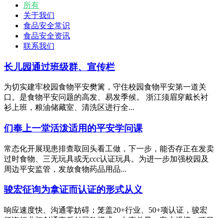
所有
关于我们
食品安全常识
食品安全资讯
联系我们
长儿园通过班级群、宣传栏
为切实建牢校园食物平安樊篱，守住校园食物平安第一道关
口。是食物平安问题的高发、易发季候。 浙江须眉穿戴长衬
衫上班，粮油储藏室、清洗区进行全...
们奉上一堂活泼适用的平安学问课
常态化开展现患排查取回头看工做，下一步，能否存正在发卖
过时食物、三无玩具或无ccc认证玩具。为进一步加强校园及
周边平安监管，发放食物药品用品...
骏宏征询为拿证而认证的形式从义
响应速度快、沟通零妨碍；笼盖20+行业、50+项认证，骏宏