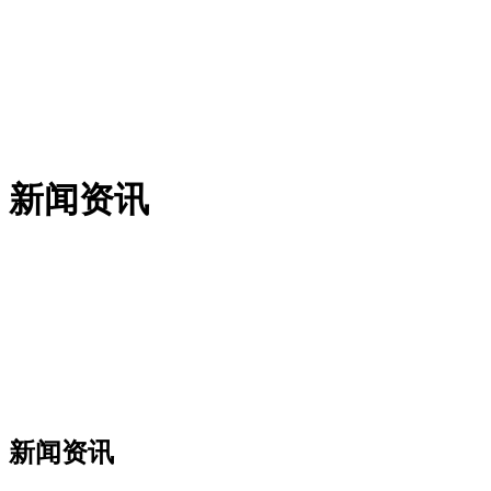
新闻资讯
新闻资讯